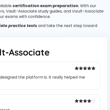
eliable
certification exam preparation
. With our
rs, Vault-Associate study guides, and
Vault-Associate
ur exams with confidence.
ate practice tests
and take the next step toward
lt-Associate
Valorado
designed the platform is. It really helped me
con
5
de 5
Valorado