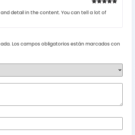
Valorado
nd detail in the content. You can tell a lot of
con
5
de 5
cada.
Los campos obligatorios están marcados con