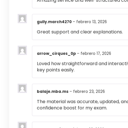
Amazing service and well-structured co
gully.march4270
–
febrero 13, 2026
Great support and clear explanations.
arrow_cirques_0p
–
febrero 17, 2026
Loved how straightforward and interactiv
key points easily.
balaje.mba.ms
–
febrero 23, 2026
The material was accurate, updated, and
confidence boost for my exam.