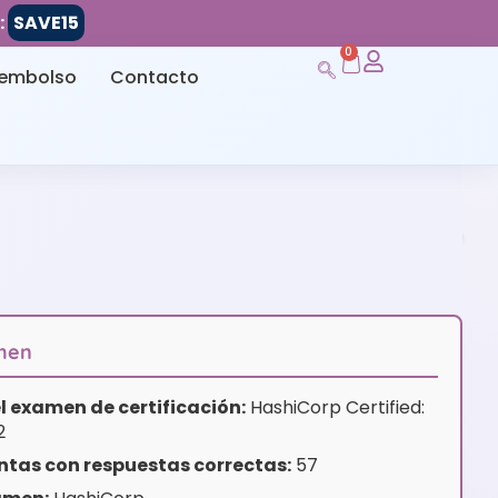
:
SAVE15
0
eembolso
Contacto
amen
l examen de certificación:
HashiCorp Certified:
2
tas con respuestas correctas:
57