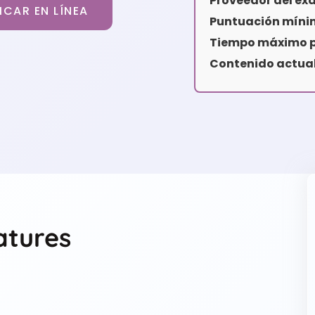
Proveedor del ex
ICAR EN LÍNEA
Puntuación míni
Tiempo máximo p
Contenido actual
atures