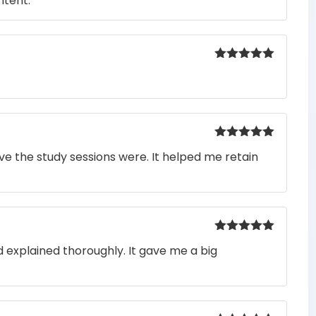
ntent.
con
4
de
5
Valorado
con
5
de 5
Valorado
e the study sessions were. It helped me retain
con
5
de 5
Valorado
 explained thoroughly. It gave me a big
con
5
de 5