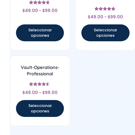
Valorado
$
49.00
-
$
99.00
con
Valorado
4.5
$
49.00
-
$
99.00
con
de 5
4.5
de 5
Seleccionar
Seleccionar
opciones
opciones
Vault-Operations-
Professional
Valorado
$
49.00
-
$
99.00
con
4.33
de 5
Seleccionar
opciones