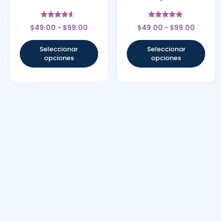
Valorado
Valorado
$
49.00
-
$
99.00
$
49.00
-
$
99.00
con
con
4.33
4.75
de 5
de 5
Seleccionar
Seleccionar
opciones
opciones