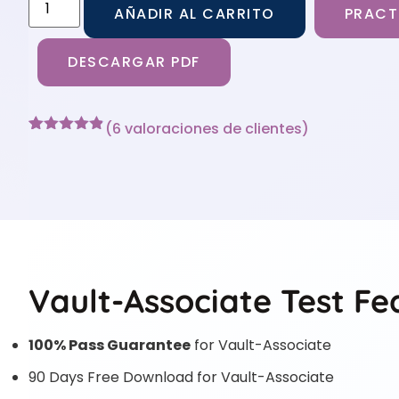
AÑADIR AL CARRITO
PRACT
DESCARGAR PDF
(
6
valoraciones de clientes)
Valorado
6
con
4.83
de
5 en base
a
valoraciones
de clientes
Vault-Associate Test Fe
100% Pass Guarantee
for Vault-Associate
90 Days Free Download for Vault-Associate